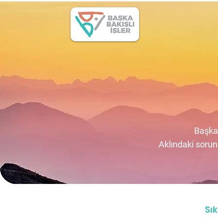
Başka 
Aklındaki soru
Sı