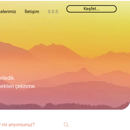
Keşfet...
jelerimiz
İletişim
S.S.S
rledik.
çmekten çekinme.