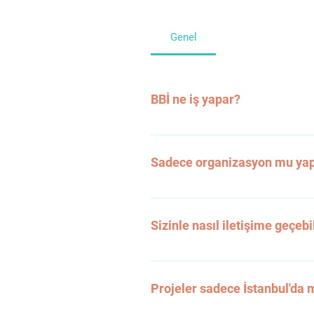
Genel
BBİ ne iş yapar?
Kültürel etkinliklerden ışık g
üretiriz.
Sadece organizasyon mu ya
Hayır. Fikir geliştirir, kurgu k
Sizinle nasıl iletişime geçebi
İletişim sayfamızdan bize ula
yapıyoruz.
Projeler sadece İstanbul'da 