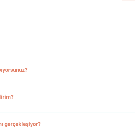
österilerine, sahne prodüksiyonlarından sosyal kampanyalar
pıyorsunuz?
urar, sahne kurarız. Işık, ses, teknik ekip ve içerik dahil uç
lirim?
şabilir ya da doğrudan e-posta gönderebilirsiniz. Tüm baş
mı gerçekleşiyor?